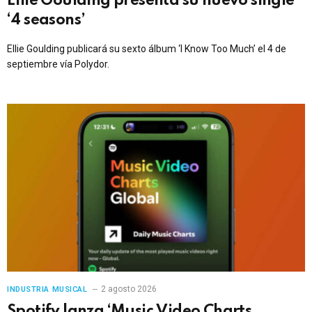
Ellie Goulding presenta su nuevo single
‘4 seasons’
Ellie Goulding publicará su sexto álbum ‘I Know Too Much’ el 4 de
septiembre vía Polydor.
2 agosto 2026
INDUSTRIA MUSICAL
Spotify lanza ‘Music Video Charts