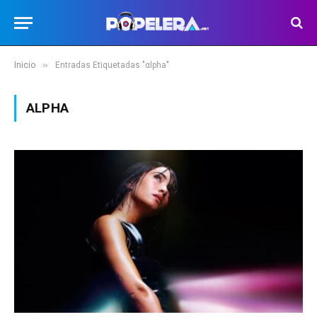
»
Inicio
Entradas Etiquetadas "αlpha"
ΑLPHA