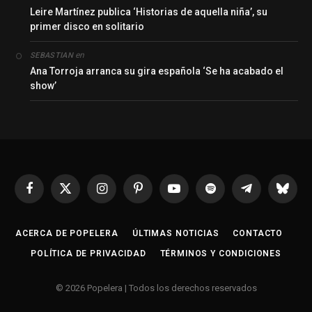
Leire Martínez publica ‘Historias de aquella niña’, su
primer disco en solitario
en
SEBASTIAN
Ana Torroja arranca su gira española ‘Se ha acabado el
show’
Facebook
X
Instagram
Pinterest
YouTube
Spotify
Telegrama
Bluesk
(Twitter)
ACERCA DE POPELERA
ÚLTIMAS NOTICIAS
CONTACTO
POLÍTICA DE PRIVACIDAD
TÉRMINOS Y CONDICIONES
© 2026 Popelera | Todos los derechos reservados