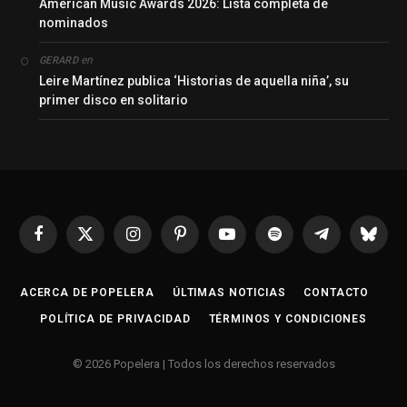
American Music Awards 2026: Lista completa de
nominados
en
GERARD
Leire Martínez publica ‘Historias de aquella niña’, su
primer disco en solitario
Facebook
X
Instagram
Pinterest
YouTube
Spotify
Telegrama
Bluesk
(Twitter)
ACERCA DE POPELERA
ÚLTIMAS NOTICIAS
CONTACTO
POLÍTICA DE PRIVACIDAD
TÉRMINOS Y CONDICIONES
© 2026 Popelera | Todos los derechos reservados