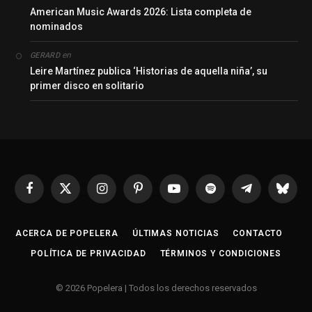
American Music Awards 2026: Lista completa de
nominados
en
GERARD
Leire Martínez publica ‘Historias de aquella niña’, su
primer disco en solitario
Facebook
X
Instagram
Pinterest
YouTube
Spotify
Telegrama
Bluesk
(Twitter)
ACERCA DE POPELERA
ÚLTIMAS NOTICIAS
CONTACTO
POLÍTICA DE PRIVACIDAD
TÉRMINOS Y CONDICIONES
© 2026 Popelera | Todos los derechos reservados