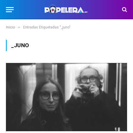
»
Inicio
Entradas Etiquetadas "_juno"
_JUNO