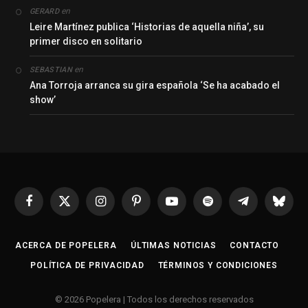
en
GERARD
Leire Martínez publica ‘Historias de aquella niña’, su
primer disco en solitario
en
SEBASTIAN
Ana Torroja arranca su gira española ‘Se ha acabado el
show’
Facebook
X
Instagram
Pinterest
YouTube
Spotify
Telegrama
Bluesk
(Twitter)
ACERCA DE POPELERA
ÚLTIMAS NOTICIAS
CONTACTO
POLÍTICA DE PRIVACIDAD
TÉRMINOS Y CONDICIONES
© 2026 Popelera | Todos los derechos reservados