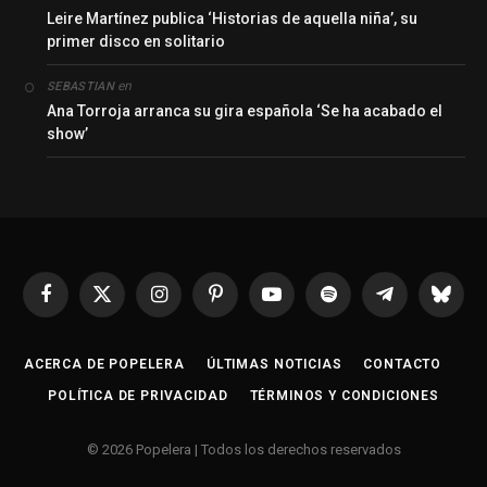
Leire Martínez publica ‘Historias de aquella niña’, su
primer disco en solitario
en
SEBASTIAN
Ana Torroja arranca su gira española ‘Se ha acabado el
show’
Facebook
X
Instagram
Pinterest
YouTube
Spotify
Telegrama
Bluesk
(Twitter)
ACERCA DE POPELERA
ÚLTIMAS NOTICIAS
CONTACTO
POLÍTICA DE PRIVACIDAD
TÉRMINOS Y CONDICIONES
© 2026 Popelera | Todos los derechos reservados