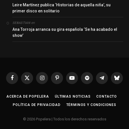
Leire Martínez publica ‘Historias de aquella niña’, su
primer disco en solitario
en
SEBASTIAN
Ana Torroja arranca su gira española ‘Se ha acabado el
show’
Facebook
X
Instagram
Pinterest
YouTube
Spotify
Telegrama
Bluesk
(Twitter)
ACERCA DE POPELERA
ÚLTIMAS NOTICIAS
CONTACTO
POLÍTICA DE PRIVACIDAD
TÉRMINOS Y CONDICIONES
© 2026 Popelera | Todos los derechos reservados