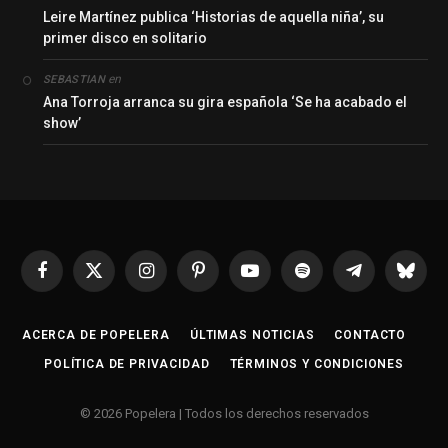
Leire Martínez publica ‘Historias de aquella niña’, su
primer disco en solitario
en
SEBASTIAN
Ana Torroja arranca su gira española ‘Se ha acabado el
show’
Facebook
X
Instagram
Pinterest
YouTube
Spotify
Telegrama
Bluesk
(Twitter)
ACERCA DE POPELERA
ÚLTIMAS NOTICIAS
CONTACTO
POLÍTICA DE PRIVACIDAD
TÉRMINOS Y CONDICIONES
© 2026 Popelera | Todos los derechos reservados