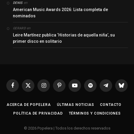
en
DENIS
American Music Awards 2026: Lista completa de
nominados
en
GERARD
Leire Martínez publica ‘Historias de aquella niña’, su
primer disco en solitario
Facebook
X
Instagram
Pinterest
YouTube
Spotify
Telegrama
Bluesk
(Twitter)
ACERCA DE POPELERA
ÚLTIMAS NOTICIAS
CONTACTO
POLÍTICA DE PRIVACIDAD
TÉRMINOS Y CONDICIONES
© 2026 Popelera | Todos los derechos reservados