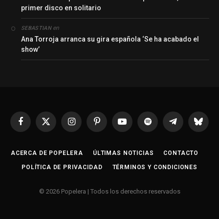
primer disco en solitario
en
SEBASTIAN
Ana Torroja arranca su gira española ‘Se ha acabado el
show’
Facebook
X
Instagram
Pinterest
YouTube
Spotify
Telegrama
Bluesk
(Twitter)
ACERCA DE POPELERA
ÚLTIMAS NOTICIAS
CONTACTO
POLÍTICA DE PRIVACIDAD
TÉRMINOS Y CONDICIONES
© 2026 Popelera | Todos los derechos reservados