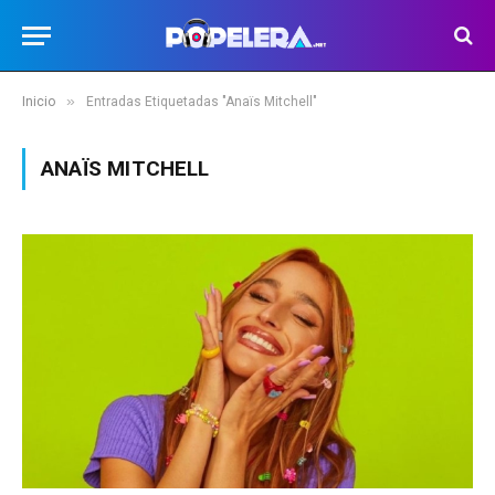
»
Inicio
Entradas Etiquetadas "Anaïs Mitchell"
ANAÏS MITCHELL