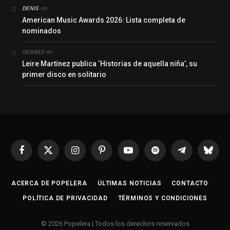
en
DENIS
American Music Awards 2026: Lista completa de
nominados
en
GERARD
Leire Martínez publica ‘Historias de aquella niña’, su
primer disco en solitario
Facebook
X
Instagram
Pinterest
YouTube
Spotify
Telegrama
Bluesk
(Twitter)
ACERCA DE POPELERA
ÚLTIMAS NOTICIAS
CONTACTO
POLÍTICA DE PRIVACIDAD
TÉRMINOS Y CONDICIONES
© 2026 Popelera | Todos los derechos reservados