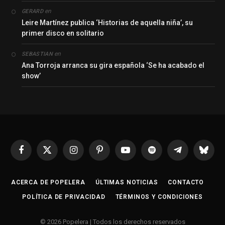
en
GERARD
Leire Martínez publica ‘Historias de aquella niña’, su
primer disco en solitario
en
SEBASTIAN
Ana Torroja arranca su gira española ‘Se ha acabado el
show’
Facebook
X
Instagram
Pinterest
YouTube
Spotify
Telegrama
Bluesk
(Twitter)
ACERCA DE POPELERA
ÚLTIMAS NOTICIAS
CONTACTO
POLÍTICA DE PRIVACIDAD
TÉRMINOS Y CONDICIONES
© 2026 Popelera | Todos los derechos reservados