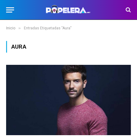
»
Inicio
Entradas Etiquetadas "Aura"
AURA