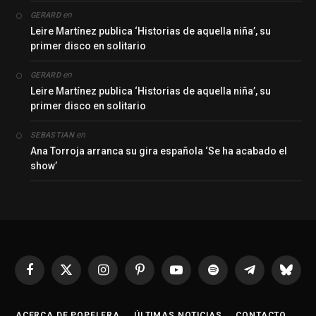
en
GERARD
Leire Martínez publica ‘Historias de aquella niña’, su
primer disco en solitario
en
GERARD
Leire Martínez publica ‘Historias de aquella niña’, su
primer disco en solitario
en
SEBASTIAN
Ana Torroja arranca su gira española ‘Se ha acabado el
show’
Facebook
X
Instagram
Pinterest
YouTube
Spotify
Telegrama
Bluesk
(Twitter)
ACERCA DE POPELERA
ÚLTIMAS NOTICIAS
CONTACTO