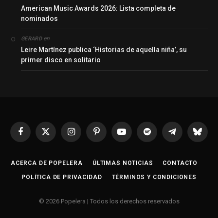
American Music Awards 2026: Lista completa de
nominados
en
GERARD
Leire Martínez publica ‘Historias de aquella niña’, su
primer disco en solitario
Facebook
X
Instagram
Pinterest
YouTube
Spotify
Telegrama
Bluesk
(Twitter)
ACERCA DE POPELERA
ÚLTIMAS NOTICIAS
CONTACTO
POLÍTICA DE PRIVACIDAD
TÉRMINOS Y CONDICIONES
© 2026 Popelera | Todos los derechos reservados