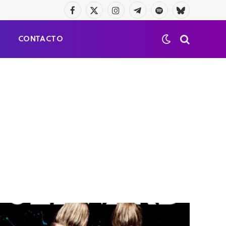
Facebook
X
Instagram
Telegrama
Spotify
Bluesky
(Twitter)
S
CONTACTO