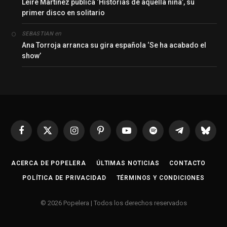
Leire Martínez publica ‘Historias de aquella niña’, su
primer disco en solitario
en
SEBASTIAN
Ana Torroja arranca su gira española ‘Se ha acabado el
show’
Facebook
X
Instagram
Pinterest
YouTube
Spotify
Telegrama
Bluesk
(Twitter)
ACERCA DE POPELERA
ÚLTIMAS NOTICIAS
CONTACTO
POLÍTICA DE PRIVACIDAD
TÉRMINOS Y CONDICIONES
© 2026 Popelera | Todos los derechos reservados