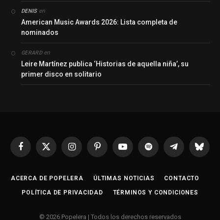
en
DENIS
American Music Awards 2026: Lista completa de
nominados
en
GERARD
Leire Martínez publica ‘Historias de aquella niña’, su
primer disco en solitario
Facebook
X
Instagram
Pinterest
YouTube
Spotify
Telegrama
Bluesk
(Twitter)
ACERCA DE POPELERA
ÚLTIMAS NOTICIAS
CONTACTO
POLÍTICA DE PRIVACIDAD
TÉRMINOS Y CONDICIONES
© 2026 Popelera | Todos los derechos reservados