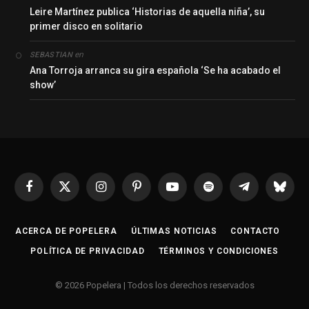
Leire Martínez publica ‘Historias de aquella niña’, su
primer disco en solitario
en
SEBASTIAN
Ana Torroja arranca su gira española ‘Se ha acabado el
show’
Facebook
X
Instagram
Pinterest
YouTube
Spotify
Telegrama
Bluesk
(Twitter)
ACERCA DE POPELERA
ÚLTIMAS NOTICIAS
CONTACTO
POLÍTICA DE PRIVACIDAD
TÉRMINOS Y CONDICIONES
© 2026 Popelera | Todos los derechos reservados