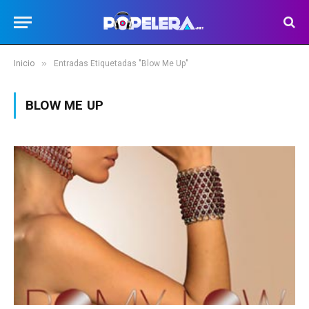
»
Inicio
Entradas Etiquetadas "Blow Me Up"
BLOW ME UP