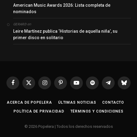
American Music Awards 2026: Lista completa de
nominados
en
GERARD
Leire Martínez publica ‘Historias de aquella niña’, su
primer disco en solitario
Facebook
X
Instagram
Pinterest
YouTube
Spotify
Telegrama
Bluesk
(Twitter)
ACERCA DE POPELERA
ÚLTIMAS NOTICIAS
CONTACTO
POLÍTICA DE PRIVACIDAD
TÉRMINOS Y CONDICIONES
© 2026 Popelera | Todos los derechos reservados