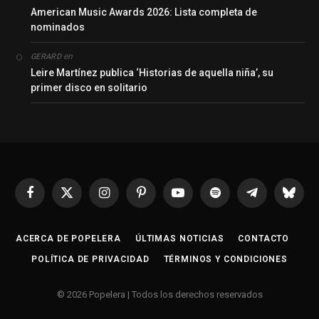
American Music Awards 2026: Lista completa de
nominados
en
GERARD
Leire Martínez publica ‘Historias de aquella niña’, su
primer disco en solitario
Facebook
X
Instagram
Pinterest
YouTube
Spotify
Telegrama
Bluesk
(Twitter)
ACERCA DE POPELERA
ÚLTIMAS NOTICIAS
CONTACTO
POLÍTICA DE PRIVACIDAD
TÉRMINOS Y CONDICIONES
© 2026 Popelera | Todos los derechos reservados