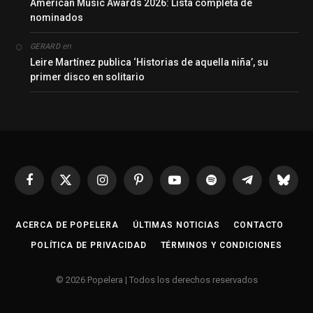
American Music Awards 2026: Lista completa de
nominados
en
GERARD
Leire Martínez publica ‘Historias de aquella niña’, su
primer disco en solitario
Facebook
X
Instagram
Pinterest
YouTube
Spotify
Telegrama
Bluesk
(Twitter)
ACERCA DE POPELERA
ÚLTIMAS NOTICIAS
CONTACTO
POLÍTICA DE PRIVACIDAD
TÉRMINOS Y CONDICIONES
© 2026 Popelera | Todos los derechos reservados