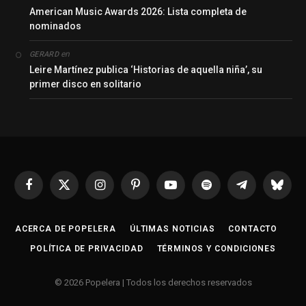
American Music Awards 2026: Lista completa de
nominados
en
GERARD
Leire Martínez publica ‘Historias de aquella niña’, su
primer disco en solitario
Facebook
X
Instagram
Pinterest
YouTube
Spotify
Telegrama
Bluesk
(Twitter)
ACERCA DE POPELERA
ÚLTIMAS NOTICIAS
CONTACTO
POLÍTICA DE PRIVACIDAD
TÉRMINOS Y CONDICIONES
© 2026 Popelera | Todos los derechos reservados