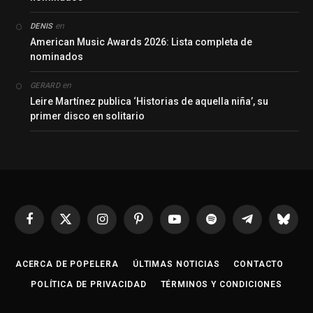
en
DENIS
American Music Awards 2026: Lista completa de
nominados
en
GERARD
Leire Martínez publica ‘Historias de aquella niña’, su
primer disco en solitario
Facebook
X
Instagram
Pinterest
YouTube
Spotify
Telegrama
Bluesk
(Twitter)
ACERCA DE POPELERA
ÚLTIMAS NOTICIAS
CONTACTO
POLÍTICA DE PRIVACIDAD
TÉRMINOS Y CONDICIONES