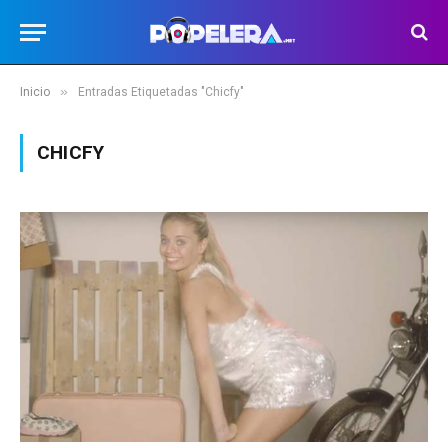
»
Inicio
Entradas Etiquetadas "Chicfy"
CHICFY