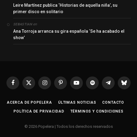
Leire Martínez publica ‘Historias de aquella niña’, su
primer disco en solitario
en
SEBASTIAN
Ana Torroja arranca su gira española ‘Se ha acabado el
show’
Facebook
X
Instagram
Pinterest
YouTube
Spotify
Telegrama
Bluesk
(Twitter)
ACERCA DE POPELERA
ÚLTIMAS NOTICIAS
CONTACTO
POLÍTICA DE PRIVACIDAD
TÉRMINOS Y CONDICIONES
© 2026 Popelera | Todos los derechos reservados