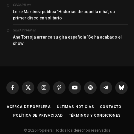
en
GERARD
Leire Martínez publica ‘Historias de aquella niña’, su
primer disco en solitario
en
SEBASTIAN
Ana Torroja arranca su gira española ‘Se ha acabado el
show’
Facebook
X
Instagram
Pinterest
YouTube
Spotify
Telegrama
Bluesk
(Twitter)
ACERCA DE POPELERA
ÚLTIMAS NOTICIAS
CONTACTO
POLÍTICA DE PRIVACIDAD
TÉRMINOS Y CONDICIONES
© 2026 Popelera | Todos los derechos reservados