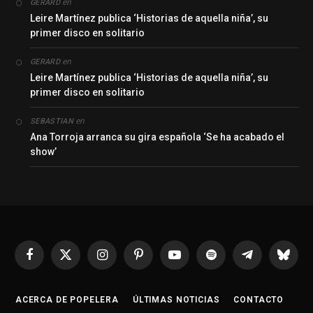
en
GERARD
Leire Martínez publica ‘Historias de aquella niña’, su
primer disco en solitario
en
GERARD
Leire Martínez publica ‘Historias de aquella niña’, su
primer disco en solitario
en
SEBASTIAN
Ana Torroja arranca su gira española ‘Se ha acabado el
show’
Facebook
X
Instagram
Pinterest
YouTube
Spotify
Telegrama
Bluesk
(Twitter)
ACERCA DE POPELERA
ÚLTIMAS NOTICIAS
CONTACTO