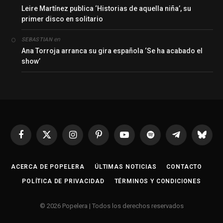
Leire Martínez publica ‘Historias de aquella niña’, su
primer disco en solitario
en
SEBASTIAN
Ana Torroja arranca su gira española ‘Se ha acabado el
show’
Facebook
X
Instagram
Pinterest
YouTube
Spotify
Telegrama
Bluesk
(Twitter)
ACERCA DE POPELERA
ÚLTIMAS NOTICIAS
CONTACTO
POLÍTICA DE PRIVACIDAD
TÉRMINOS Y CONDICIONES
© 2026 Popelera | Todos los derechos reservados