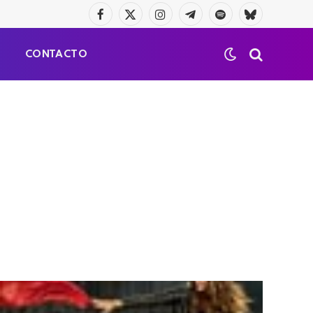
Facebook
X
Instagram
Telegrama
Spotify
Bluesky
(Twitter)
S
CONTACTO