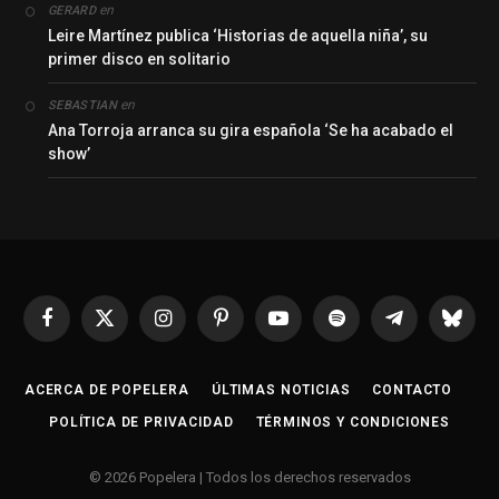
en
GERARD
Leire Martínez publica ‘Historias de aquella niña’, su
primer disco en solitario
en
SEBASTIAN
Ana Torroja arranca su gira española ‘Se ha acabado el
show’
Facebook
X
Instagram
Pinterest
YouTube
Spotify
Telegrama
Bluesk
(Twitter)
ACERCA DE POPELERA
ÚLTIMAS NOTICIAS
CONTACTO
POLÍTICA DE PRIVACIDAD
TÉRMINOS Y CONDICIONES
© 2026 Popelera | Todos los derechos reservados