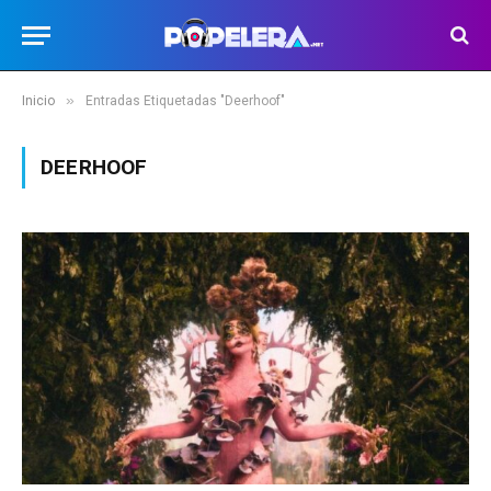
»
Inicio
Entradas Etiquetadas "Deerhoof"
DEERHOOF