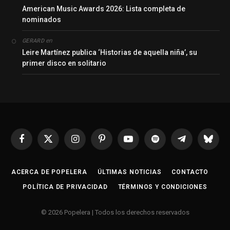
American Music Awards 2026: Lista completa de
nominados
en
GERARD
Leire Martínez publica ‘Historias de aquella niña’, su
primer disco en solitario
Facebook
X
Instagram
Pinterest
YouTube
Spotify
Telegrama
Bluesk
(Twitter)
ACERCA DE POPELERA
ÚLTIMAS NOTICIAS
CONTACTO
POLÍTICA DE PRIVACIDAD
TÉRMINOS Y CONDICIONES
© 2026 Popelera | Todos los derechos reservados