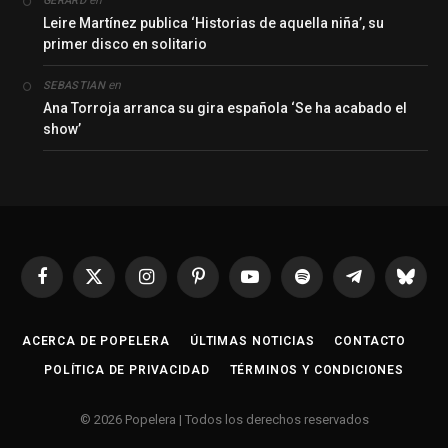
en
GERARD
Leire Martínez publica ‘Historias de aquella niña’, su
primer disco en solitario
en
SEBASTIAN
Ana Torroja arranca su gira española ‘Se ha acabado el
show’
Facebook
X
Instagram
Pinterest
YouTube
Spotify
Telegrama
Bluesk
(Twitter)
ACERCA DE POPELERA
ÚLTIMAS NOTICIAS
CONTACTO
POLÍTICA DE PRIVACIDAD
TÉRMINOS Y CONDICIONES
© 2026 Popelera | Todos los derechos reservados