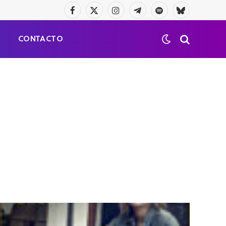
Facebook
X
Instagram
Telegrama
Spotify
Bluesky
(Twitter)
S
CONTACTO