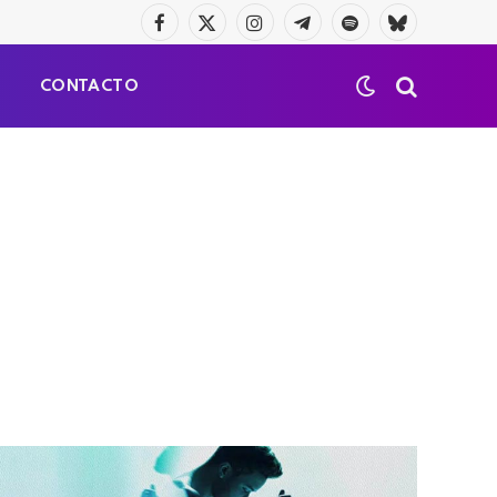
Facebook
X
Instagram
Telegrama
Spotify
Bluesky
(Twitter)
S
CONTACTO