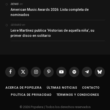
en
DENIS
American Music Awards 2026: Lista completa de
nominados
en
GERARD
Leire Martínez publica ‘Historias de aquella niña’, su
primer disco en solitario
Facebook
X
Instagram
Pinterest
YouTube
Spotify
Telegrama
Bluesk
(Twitter)
ACERCA DE POPELERA
ÚLTIMAS NOTICIAS
CONTACTO
POLÍTICA DE PRIVACIDAD
TÉRMINOS Y CONDICIONES
© 2026 Popelera | Todos los derechos reservados