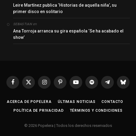
Leire Martínez publica ‘Historias de aquella niña’, su
primer disco en solitario
en
SEBASTIAN
Ana Torroja arranca su gira española ‘Se ha acabado el
show’
Facebook
X
Instagram
Pinterest
YouTube
Spotify
Telegrama
Bluesk
(Twitter)
ACERCA DE POPELERA
ÚLTIMAS NOTICIAS
CONTACTO
POLÍTICA DE PRIVACIDAD
TÉRMINOS Y CONDICIONES
© 2026 Popelera | Todos los derechos reservados