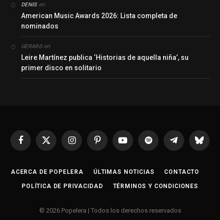
en
DENIS
American Music Awards 2026: Lista completa de
nominados
en
GERARD
Leire Martínez publica ‘Historias de aquella niña’, su
primer disco en solitario
Facebook
X
Instagram
Pinterest
YouTube
Spotify
Telegrama
Bluesk
(Twitter)
ACERCA DE POPELERA
ÚLTIMAS NOTICIAS
CONTACTO
POLÍTICA DE PRIVACIDAD
TÉRMINOS Y CONDICIONES
© 2026 Popelera | Todos los derechos reservados