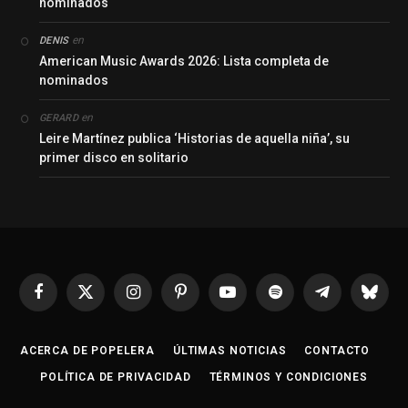
nominados
en
DENIS
American Music Awards 2026: Lista completa de
nominados
en
GERARD
Leire Martínez publica ‘Historias de aquella niña’, su
primer disco en solitario
Facebook
X
Instagram
Pinterest
YouTube
Spotify
Telegrama
Bluesk
(Twitter)
ACERCA DE POPELERA
ÚLTIMAS NOTICIAS
CONTACTO
POLÍTICA DE PRIVACIDAD
TÉRMINOS Y CONDICIONES