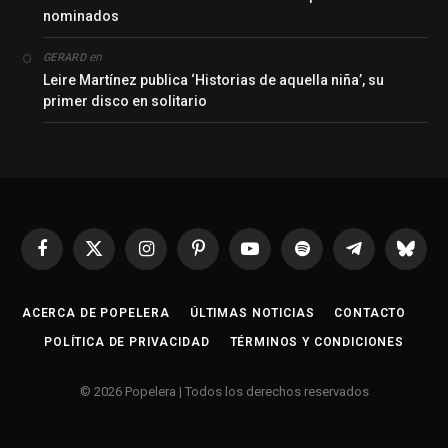
nominados
en
GERARD
Leire Martínez publica ‘Historias de aquella niña’, su
primer disco en solitario
Facebook
X
Instagram
Pinterest
YouTube
Spotify
Telegrama
Bluesk
(Twitter)
ACERCA DE POPELERA
ÚLTIMAS NOTICIAS
CONTACTO
POLÍTICA DE PRIVACIDAD
TÉRMINOS Y CONDICIONES
© 2026 Popelera | Todos los derechos reservados