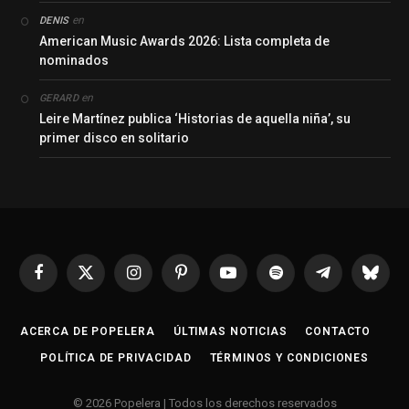
en
DENIS
American Music Awards 2026: Lista completa de
nominados
en
GERARD
Leire Martínez publica ‘Historias de aquella niña’, su
primer disco en solitario
Facebook
X
Instagram
Pinterest
YouTube
Spotify
Telegrama
Bluesk
(Twitter)
ACERCA DE POPELERA
ÚLTIMAS NOTICIAS
CONTACTO
POLÍTICA DE PRIVACIDAD
TÉRMINOS Y CONDICIONES
© 2026 Popelera | Todos los derechos reservados