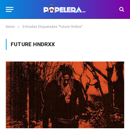
»
Inicio
Entradas Etiquetadas "Future Hndrxx"
FUTURE HNDRXX