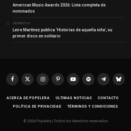
American Music Awards 2026: Lista completa de
nominados
en
GERARD
Leire Martínez publica ‘Historias de aquella niña’, su
primer disco en solitario
Facebook
X
Instagram
Pinterest
YouTube
Spotify
Telegrama
Bluesk
(Twitter)
ACERCA DE POPELERA
ÚLTIMAS NOTICIAS
CONTACTO
POLÍTICA DE PRIVACIDAD
TÉRMINOS Y CONDICIONES
© 2026 Popelera | Todos los derechos reservados