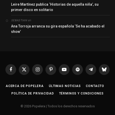
Leire Martínez publica ‘Historias de aquella niña’, su
primer disco en solitario
en
SEBASTIAN
Ana Torroja arranca su gira española ‘Se ha acabado el
show’
Facebook
X
Instagram
Pinterest
YouTube
Spotify
Telegrama
Bluesk
(Twitter)
ACERCA DE POPELERA
ÚLTIMAS NOTICIAS
CONTACTO
POLÍTICA DE PRIVACIDAD
TÉRMINOS Y CONDICIONES
© 2026 Popelera | Todos los derechos reservados