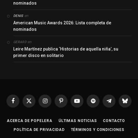
nominados
en
DENIS
American Music Awards 2026: Lista completa de
nominados
en
GERARD
Leire Martínez publica ‘Historias de aquella niña’, su
primer disco en solitario
Facebook
X
Instagram
Pinterest
YouTube
Spotify
Telegrama
Bluesk
(Twitter)
ACERCA DE POPELERA
ÚLTIMAS NOTICIAS
CONTACTO
POLÍTICA DE PRIVACIDAD
TÉRMINOS Y CONDICIONES