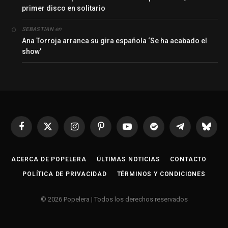
primer disco en solitario
en
SEBASTIAN
Ana Torroja arranca su gira española ‘Se ha acabado el
show’
Facebook
X
Instagram
Pinterest
YouTube
Spotify
Telegrama
Bluesk
(Twitter)
ACERCA DE POPELERA
ÚLTIMAS NOTICIAS
CONTACTO
POLÍTICA DE PRIVACIDAD
TÉRMINOS Y CONDICIONES
© 2026 Popelera | Todos los derechos reservados