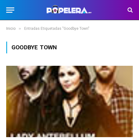
»
Inicio
Entradas Etiquetadas "Goodbye Town"
GOODBYE TOWN