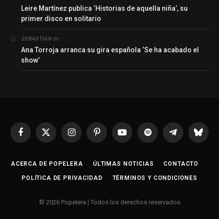
Leire Martínez publica ‘Historias de aquella niña’, su
primer disco en solitario
en
SEBASTIAN
Ana Torroja arranca su gira española ‘Se ha acabado el
show’
Facebook
X
Instagram
Pinterest
YouTube
Spotify
Telegrama
Bluesk
(Twitter)
ACERCA DE POPELERA
ÚLTIMAS NOTICIAS
CONTACTO
POLÍTICA DE PRIVACIDAD
TÉRMINOS Y CONDICIONES
© 2026 Popelera | Todos los derechos reservados