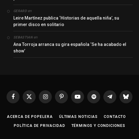
en
GERARD
Leire Martínez publica ‘Historias de aquella niña’, su
primer disco en solitario
en
SEBASTIAN
Ana Torroja arranca su gira española ‘Se ha acabado el
show’
Facebook
X
Instagram
Pinterest
YouTube
Spotify
Telegrama
Bluesk
(Twitter)
ACERCA DE POPELERA
ÚLTIMAS NOTICIAS
CONTACTO
POLÍTICA DE PRIVACIDAD
TÉRMINOS Y CONDICIONES