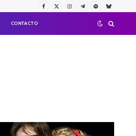
Facebook
X
Instagram
Telegrama
Spotify
Bluesky
(Twitter)
S
CONTACTO