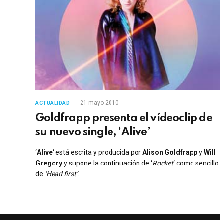
21 mayo 2010
ACTUALIDAD
Goldfrapp presenta el vídeoclip de
su nuevo single, ‘Alive’
‘
Alive
‘ está escrita y producida por
Alison Goldfrapp
y
Will
Gregory
y supone la continuación de ‘
Rocket
‘ como sencillo
de
‘Head first’
.