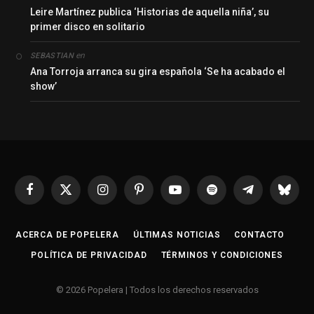
Leire Martínez publica ‘Historias de aquella niña’, su
primer disco en solitario
en
SEBASTIAN
Ana Torroja arranca su gira española ‘Se ha acabado el
show’
Facebook
X
Instagram
Pinterest
YouTube
Spotify
Telegrama
Bluesk
(Twitter)
ACERCA DE POPELERA
ÚLTIMAS NOTICIAS
CONTACTO
POLÍTICA DE PRIVACIDAD
TÉRMINOS Y CONDICIONES
© 2026 Popelera | Todos los derechos reservados