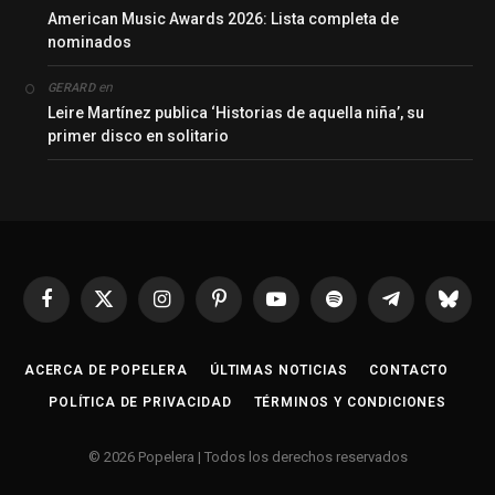
American Music Awards 2026: Lista completa de
nominados
en
GERARD
Leire Martínez publica ‘Historias de aquella niña’, su
primer disco en solitario
Facebook
X
Instagram
Pinterest
YouTube
Spotify
Telegrama
Bluesk
(Twitter)
ACERCA DE POPELERA
ÚLTIMAS NOTICIAS
CONTACTO
POLÍTICA DE PRIVACIDAD
TÉRMINOS Y CONDICIONES
© 2026 Popelera | Todos los derechos reservados