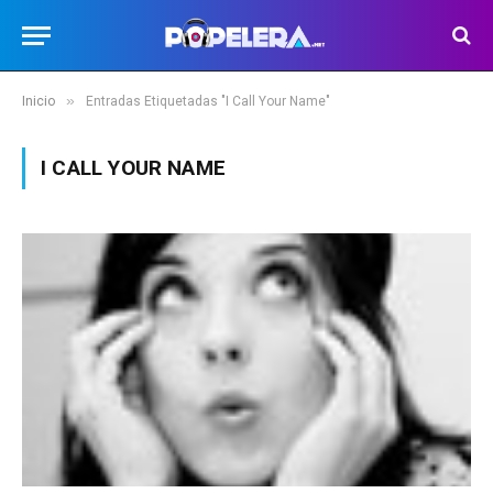
»
Inicio
Entradas Etiquetadas "I Call Your Name"
I CALL YOUR NAME