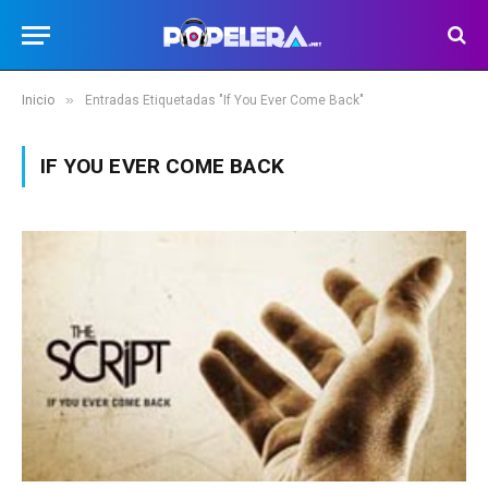
»
Inicio
Entradas Etiquetadas "If You Ever Come Back"
IF YOU EVER COME BACK