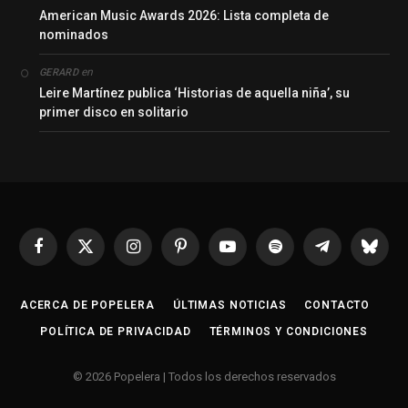
American Music Awards 2026: Lista completa de
nominados
en
GERARD
Leire Martínez publica ‘Historias de aquella niña’, su
primer disco en solitario
Facebook
X
Instagram
Pinterest
YouTube
Spotify
Telegrama
Bluesk
(Twitter)
ACERCA DE POPELERA
ÚLTIMAS NOTICIAS
CONTACTO
POLÍTICA DE PRIVACIDAD
TÉRMINOS Y CONDICIONES
© 2026 Popelera | Todos los derechos reservados